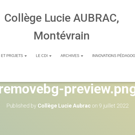
Collège Lucie AUBRAC,
Montévrain
 ET PROJETS
LE CDI
ARCHIVES
INNOVATIONS PÉDAGO
cropped-IMG-2022070
removebg-preview.pn
Published by
Collège Lucie Aubrac
on
9 juillet 2022