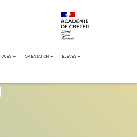
GIQUES
ORIENTATION
ELÈVES
1-WA0006-
g