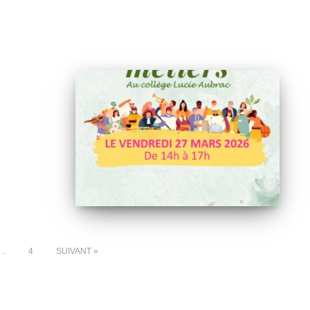
…
4
SUIVANT