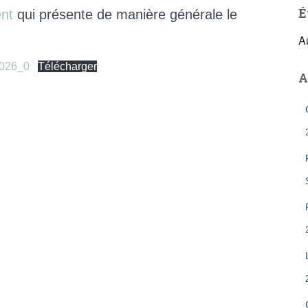
É
nt
qui présente de manière générale le
A
2026_0
Télécharger
A