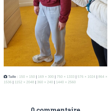
Taille :
150 × 150
|
169 × 300
|
750 × 1333
|
576 × 1024
|
864 ×
1536
|
1152 × 2048
|
360 × 240
|
1440 × 2560
0 commentaire