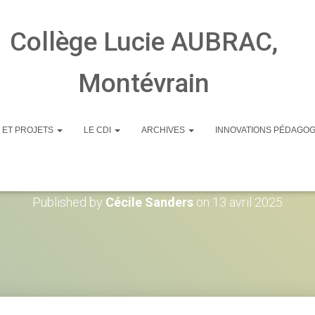
Collège Lucie AUBRAC,
Montévrain
 ET PROJETS
LE CDI
ARCHIVES
INNOVATIONS PÉDAGO
24677113_84ba6a41
Published by
Cécile Sanders
on
13 avril 2025