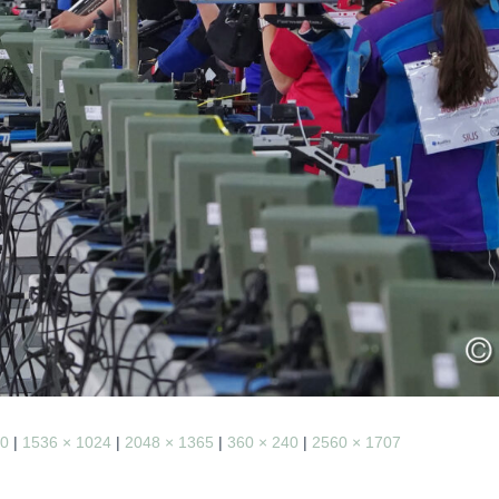
00
|
1536 × 1024
|
2048 × 1365
|
360 × 240
|
2560 × 1707