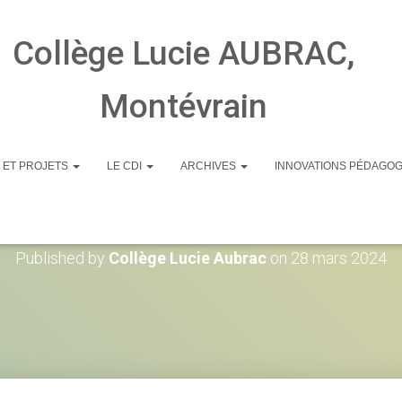
Collège Lucie AUBRAC,
Montévrain
 ET PROJETS
LE CDI
ARCHIVES
INNOVATIONS PÉDAGO
71tQnRCAZuL_SL1500
Published by
Collège Lucie Aubrac
on
28 mars 2024