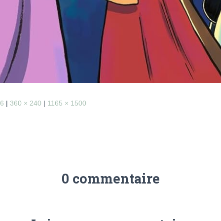
66
|
360 × 240
|
1165 × 1500
0 commentaire