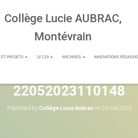
Collège Lucie AUBRAC,
Montévrain
 ET PROJETS
LE CDI
ARCHIVES
INNOVATIONS PÉDAGO
endrier inscriptions 6
22052023110148
Published by
Collège Lucie Aubrac
on
23 mai 2023