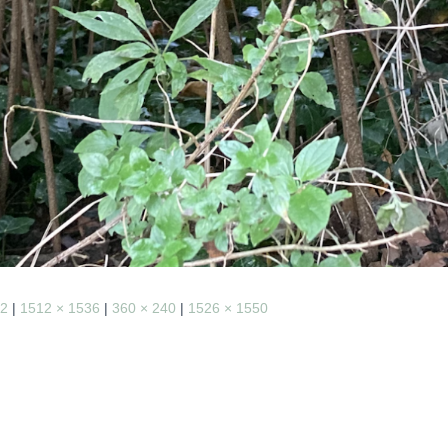
62
|
1512 × 1536
|
360 × 240
|
1526 × 1550