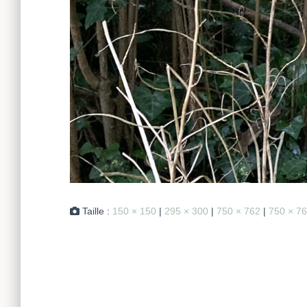
Taille :
150 × 150
|
295 × 300
|
750 × 762
|
750 × 7