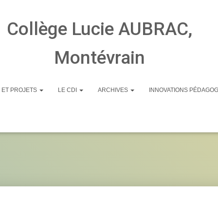
Collège Lucie AUBRAC,
Montévrain
 ET PROJETS
LE CDI
ARCHIVES
INNOVATIONS PÉDAGO
20220513_082141