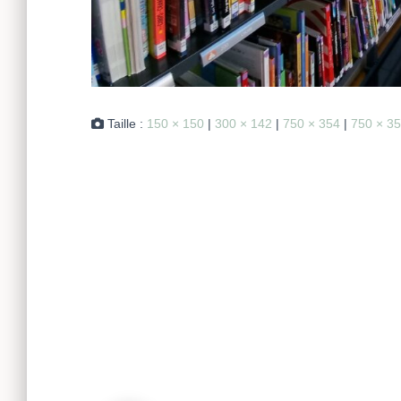
Taille :
150 × 150
|
300 × 142
|
750 × 354
|
750 × 3