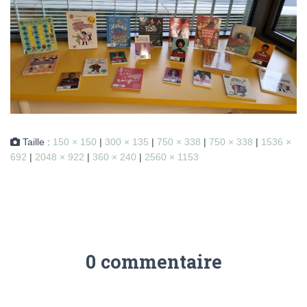
Taille :
150 × 150
|
300 × 135
|
750 × 338
|
750 × 338
|
1536 ×
692
|
2048 × 922
|
360 × 240
|
2560 × 1153
0 commentaire