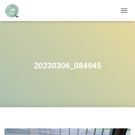
OUVRI
20230306_084945