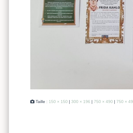
Taille :
150 × 150
|
300 × 196
|
750 × 490
|
750 × 4