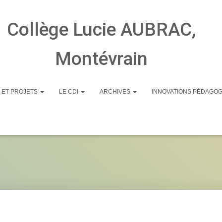
Collège Lucie AUBRAC,
Montévrain
 ET PROJETS
LE CDI
ARCHIVES
INNOVATIONS PÉDAGO
20230306_144358