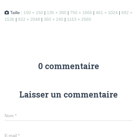
Taille :
150 × 150
|
135 × 300
|
750 × 1665
|
461 × 1024
|
692 ×
1536
|
922 × 2048
|
360 × 240
|
1153 × 2560
0 commentaire
Laisser un commentaire
Nom
*
E-mail
*