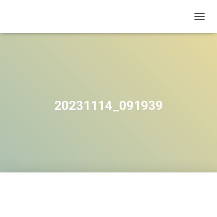
OUVRI
20231114_091939