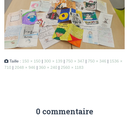
Taille :
150 × 150
|
300 × 139
|
750 × 347
|
750 × 346
|
1536 ×
710
|
2048 × 946
|
360 × 240
|
2560 × 1183
0 commentaire