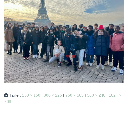
Taille :
150 × 150
|
300 × 225
|
750 × 563
|
360 × 240
|
1024 ×
768