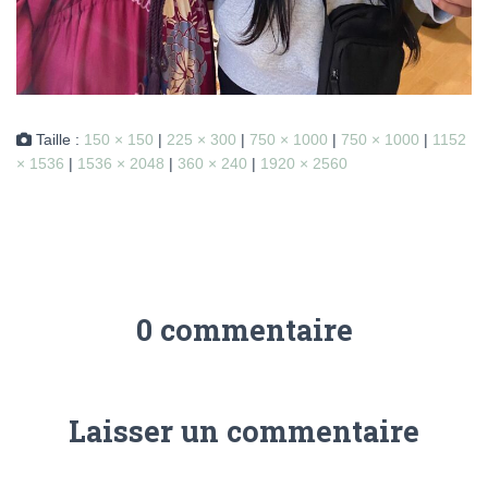
Taille :
150 × 150
|
225 × 300
|
750 × 1000
|
750 × 1000
|
1152
× 1536
|
1536 × 2048
|
360 × 240
|
1920 × 2560
0 commentaire
Laisser un commentaire