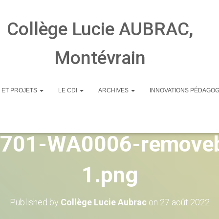
Collège Lucie AUBRAC,
Montévrain
 ET PROJETS
LE CDI
ARCHIVES
INNOVATIONS PÉDAGO
opped-cropped-cropp
701-WA0006-removeb
1.png
Published by
Collège Lucie Aubrac
on
27 août 2022