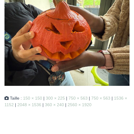
Taille :
150 × 150
|
300 × 225
|
750 × 563
|
750 × 563
|
1536 ×
1152
|
2048 × 1536
|
360 × 240
|
2560 × 1920