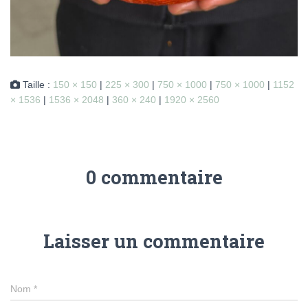
Taille :
150 × 150
|
225 × 300
|
750 × 1000
|
750 × 1000
|
1152
× 1536
|
1536 × 2048
|
360 × 240
|
1920 × 2560
0 commentaire
Laisser un commentaire
Nom
*