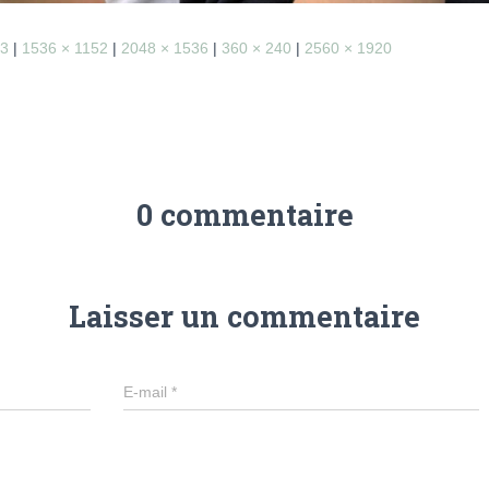
63
|
1536 × 1152
|
2048 × 1536
|
360 × 240
|
2560 × 1920
0 commentaire
Laisser un commentaire
E-mail
*