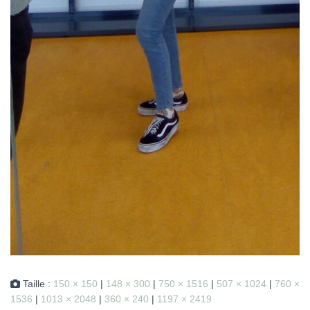
Taille :
150 × 150
|
148 × 300
|
750 × 1516
|
507 × 1024
|
760 ×
1536
|
1013 × 2048
|
360 × 240
|
1197 × 2419