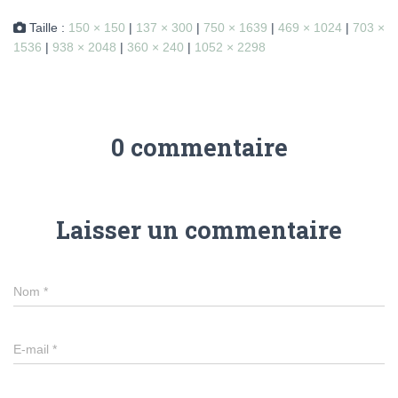
Taille :
150 × 150
|
137 × 300
|
750 × 1639
|
469 × 1024
|
703 ×
1536
|
938 × 2048
|
360 × 240
|
1052 × 2298
0 commentaire
Laisser un commentaire
Nom
*
E-mail
*