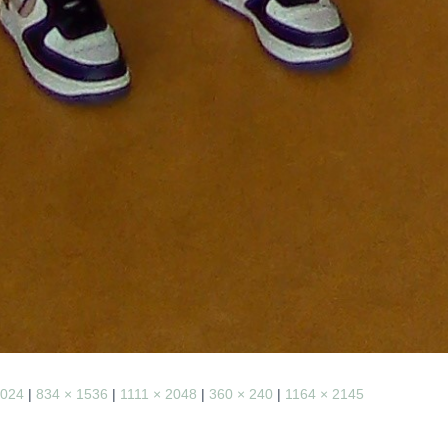
1024
|
834 × 1536
|
1111 × 2048
|
360 × 240
|
1164 × 2145