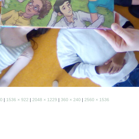
50
|
1536 × 922
|
2048 × 1229
|
360 × 240
|
2560 × 1536