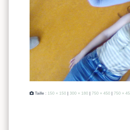
Taille :
150 × 150
|
300 × 180
|
750 × 450
|
750 × 4