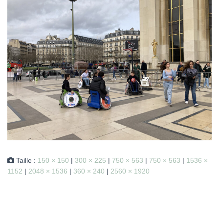
Taille :
150 × 150
|
300 × 225
|
750 × 563
|
750 × 563
|
1536 ×
1152
|
2048 × 1536
|
360 × 240
|
2560 × 1920