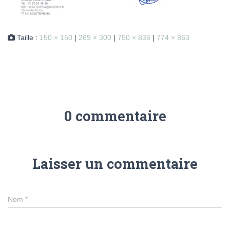
Taille :
150 × 150
|
269 × 300
|
750 × 836
|
774 × 863
0 commentaire
Laisser un commentaire
Nom
*