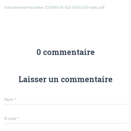
transdevmarnevallee-224940-fh-l02-540x240-web.pdf
0 commentaire
Laisser un commentaire
Nom
*
E-mail
*