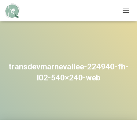
OUVRI
transdevmarnevallee-224940-fh-
l02-540×240-web