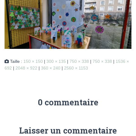
Taille :
150 × 150
|
300 × 135
|
750 × 338
|
750 × 338
|
1536 ×
692
|
2048 × 922
|
360 × 240
|
2560 × 1153
0 commentaire
Laisser un commentaire