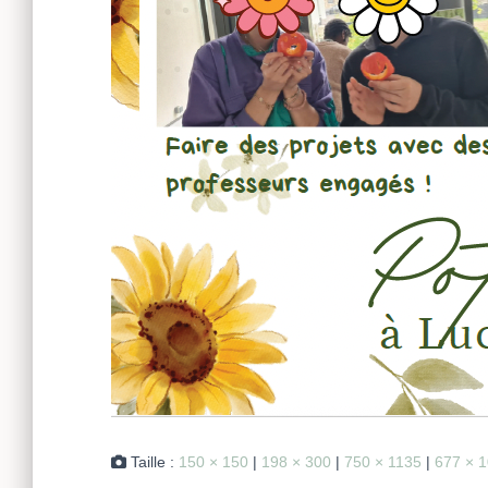
Taille :
150 × 150
|
198 × 300
|
750 × 1135
|
677 × 