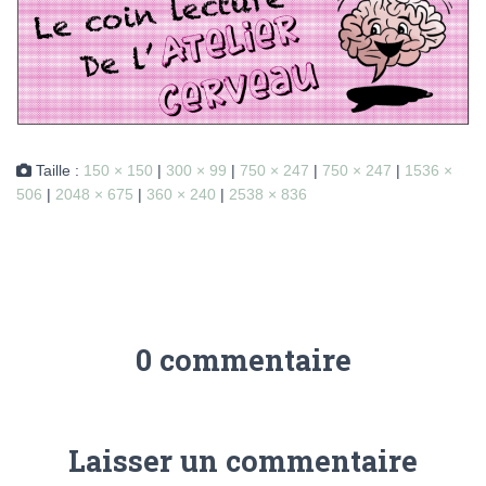
Taille :
150 × 150
|
300 × 99
|
750 × 247
|
750 × 247
|
1536 ×
506
|
2048 × 675
|
360 × 240
|
2538 × 836
0 commentaire
Laisser un commentaire