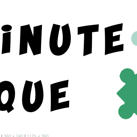
|
360 × 240
|
1125 × 360