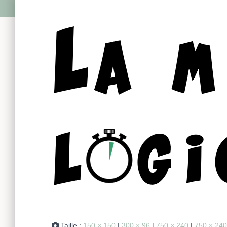
Taille :
150 × 150
|
300 × 96
|
750 × 240
|
750 × 240