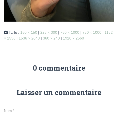
Taille :
150 × 150
|
225 × 300
|
750 × 1000
|
750 × 1000
|
1152
× 1536
|
1536 × 2048
|
360 × 240
|
1920 × 2560
0 commentaire
Laisser un commentaire
Nom
*