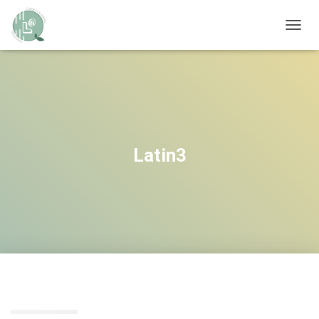
OUVRI
Latin3