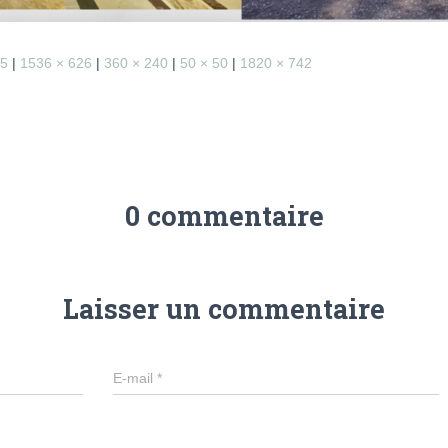
05
|
1536 × 626
|
360 × 240
|
50 × 50
|
1820 × 742
0 commentaire
Laisser un commentaire
E-mail
*