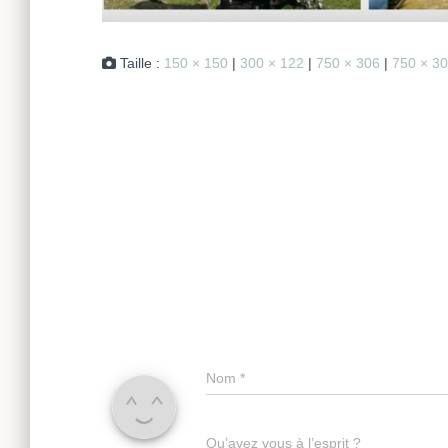
Taille :
150 × 150
|
300 × 122
|
750 × 306
|
750 × 3
Nom
*
Qu’avez vous à l’esprit ?